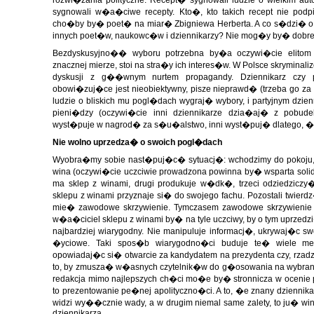
rozwi�zania polityczne. Recept� sygnowali ludzie o wielkim autor
sygnowali w�a�ciwe recepty. Kto�, kto takich recept nie po
cho�by by� poet� na miar� Zbigniewa Herberta. A co s�dzi� o 
innych poet�w, naukowc�w i dziennikarzy? Nie mog�y by� dobre, b
Bezdyskusyjno�� wyboru potrzebna by�a oczywi�cie elitom p
znacznej mierze, stoi na stra�y ich interes�w. W Polsce skrymina
dyskusji z g��wnym nurtem propagandy. Dziennikarz czy 
obowi�zuj�ce jest nieobiektywny, pisze nieprawd� (trzeba go za 
ludzie o bliskich mu pogl�dach wygraj� wybory, i partyjnym dzien
pieni�dzy (oczywi�cie inni dziennikarze dzia�aj� z pobude
wyst�puje w nagrod� za s�u�alstwo, inni wyst�puj� dlatego, �e 
Nie wolno uprzedza� o swoich pogl�dach
Wyobra�my sobie nast�puj�c� sytuacj�: wchodzimy do pokoju, 
wina (oczywi�cie uczciwie prowadzona powinna by� wsparta soli
ma sklep z winami, drugi produkuje w�dk�, trzeci odziedzicz
sklepu z winami przyznaje si� do swojego fachu. Pozostali twier
mie� zawodowe skrzywienie. Tymczasem zawodowe skrzywienie m
w�a�ciciel sklepu z winami by� na tyle uczciwy, by o tym uprzedzi�
najbardziej wiarygodny. Nie manipuluje informacj�, ukrywaj�c sw
�yciowe. Taki spos�b wiarygodno�ci buduje te� wiele me
opowiadaj�c si� otwarcie za kandydatem na prezydenta czy, rzadzi
to, by zmusza� w�asnych czytelnik�w do g�osowania na wybraneg
redakcja mimo najlepszych ch�ci mo�e by� stronnicza w ocenie p
to prezentowanie pe�nej apolityczno�ci. A to, �e znany dziennik
widzi wy��cznie wady, a w drugim niemal same zalety, to ju� wi
dziennikarza.