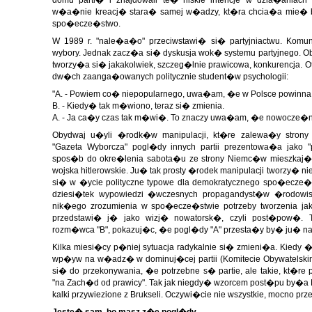
domu parti� i znajdowali te� niskie intencje w dzia�aniac
w�a�nie kreacj� stara� samej w�adzy, kt�ra chcia�a mie� bier
spo�ecze�stwo.
W 1989 r. "nale�a�o" przeciwstawi� si� partyjniactwu. Kom
wybory. Jednak zacz�a si� dyskusja wok� systemu partyjnego.
tworzy�a si� jakakolwiek, szczeg�lnie prawicowa, konkurencja. Ot
dw�ch zaanga�owanych politycznie student�w psychologii:
"A. - Powiem co� niepopularnego, uwa�am, �e w Polsce powinna 
B. - Kiedy� tak m�wiono, teraz si� zmienia.
A. - Ja ca�y czas tak m�wi�. To znaczy uwa�am, �e nowocze�n
Obydwaj u�yli �rodk�w manipulacji, kt�re zalewa�y strony
"Gazeta Wyborcza" pogl�dy innych partii prezentowa�a jako
spos�b do okre�lenia sabota�u ze strony Niemc�w mieszkaj�cy
wojska hitlerowskie. Ju� tak prosty �rodek manipulacji tworzy�
si� w �ycie polityczne typowe dla demokratycznego spo�ecz
dziesi�tek wypowiedzi �wczesnych propagandyst�w �rodowisk
nik�ego zrozumienia w spo�ecze�stwie potrzeby tworzenia jak
przedstawi� j� jako wizj� nowatorsk�, czyli post�pow�
rozm�wca "B", pokazuj�c, �e pogl�dy "A" przesta�y by� ju� na 
Kilka miesi�cy p�niej sytuacja radykalnie si� zmieni�a. Kiedy �
wp�yw na w�adz� w dominuj�cej partii (Komitecie Obywatelskim
si� do przekonywania, �e potrzebne s� partie, ale takie, kt�r
"na Zach�d od prawicy". Tak jak niegdy� wzorcem post�pu by�a 
kalki przywiezione z Brukseli. Oczywi�cie nie wszystkie, mocno prz