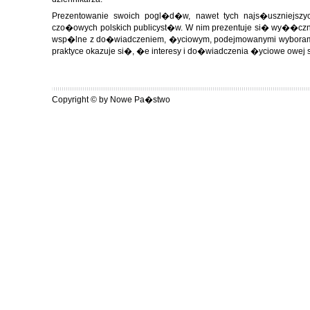
Prezentowanie swoich pogl�d�w, nawet tych najs�uszniejszy
czo�owych polskich publicyst�w. W nim prezentuje si� wy��czn
wsp�lne z do�wiadczeniem, �yciowym, podejmowanymi wyborami 
praktyce okazuje si�, �e interesy i do�wiadczenia �yciowe owej s
Copyright © by Nowe Pa�stwo