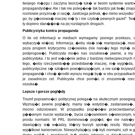
twojego m�zgu i zaczyna tworzy� luk� w twoim systemie warto�c
propagandyst�w. Ale i tak nie poleg�e� tak bardzo jak tw�j znaj
rozmowie przyzna� ci racj�, zastrzega jednak, �e mimo wszystk
go, by g�osowa� inaczej ni� ty i nie czyta� pewnych gazet". Tw�
ty dopiero stan��e� na jej rozstajnych drogach.
Publicystyka kontra propaganda
O ile od informacji w mediach wymagamy jasnego przekazu, o 
wybaczy� wi�cej. Informacja, �eby sta� si� manipulacj�, mus
poza progiem krytycyzmu cz�owieka (nie nale�y tego myli� 
podprogow�). Publicysta mo�e nas oszukiwa� jawnie, a my 
publicystyka. I to jest w�a�nie jedna z bardziej niebezpiecznych
tego, �eby rzeczywisto�� przedstawi� inaczej, ni� wygl�da, t
publicystyczne s� szk�em powi�kszaj�cym, a nie sal� krzywyc
propagand� i cho� �rodki wyrazu mog� by� w obu przypadkac
je zasadniczo cel. Publicysta chce pom�c ci zrozumie� rze
oszuka�.
Lepsze i gorsze pogl�dy
Triumf poprawno�ci politycznej polega� na skutecznym posegre
Wyznaj�c pewne pogl�dy, mamy si� wstydzi�, zastanawia�, 
mocno odizolowani. W przypadku pogl�d�w przeciwstawnyc
g��wnym nurcie wydarze�, bycia cz�owiekiem o�wieconym, i
prostu normalni. W PRL dominowa� pogl�d, �e nie nale�y s
stawiaj�cy si� w�adzy, kt�rzy burzyli spok�j reszty. Wychy
wyj�tkowi karierowicze. Niewychylaj�cy si� byli normalni, szli w