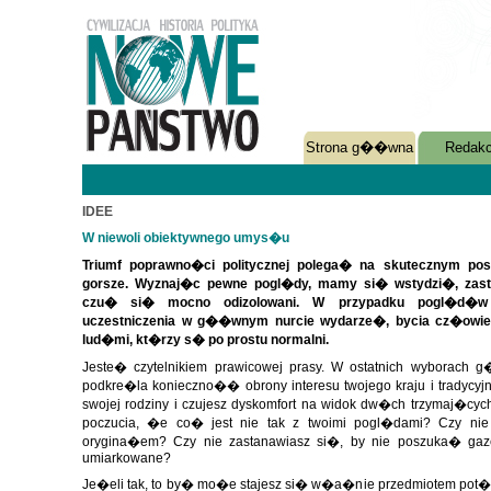
Strona g��wna
Redakc
IDEE
W niewoli obiektywnego umys�u
Triumf poprawno�ci politycznej polega� na skutecznym po
gorsze. Wyznaj�c pewne pogl�dy, mamy si� wstydzi�, zasta
czu� si� mocno odizolowani. W przypadku pogl�d�w 
uczestniczenia w g��wnym nurcie wydarze�, bycia cz�owi
lud�mi, kt�rzy s� po prostu normalni.
Jeste� czytelnikiem prawicowej prasy. W ostatnich wyborac
podkre�la konieczno�� obrony interesu twojego kraju i tradycy
swojej rodziny i czujesz dyskomfort na widok dw�ch trzymaj�cy
poczucia, �e co� jest nie tak z twoimi pogl�dami? Czy ni
orygina�em? Czy nie zastanawiasz si�, by nie poszuka� gazet
umiarkowane?
Je�eli tak, to by� mo�e stajesz si� w�a�nie przedmiotem pot�