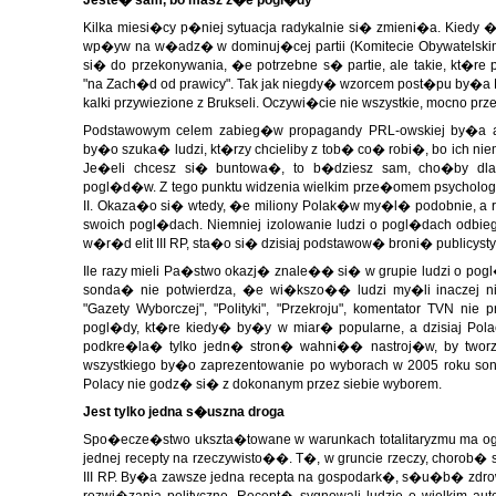
Jeste� sam, bo masz z�e pogl�dy
Kilka miesi�cy p�niej sytuacja radykalnie si� zmieni�a. Kiedy �
wp�yw na w�adz� w dominuj�cej partii (Komitecie Obywatelskim
si� do przekonywania, �e potrzebne s� partie, ale takie, kt�r
"na Zach�d od prawicy". Tak jak niegdy� wzorcem post�pu by�a 
kalki przywiezione z Brukseli. Oczywi�cie nie wszystkie, mocno prz
Podstawowym celem zabieg�w propagandy PRL-owskiej by�a a
by�o szuka� ludzi, kt�rzy chcieliby z tob� co� robi�, bo ich niem
Je�eli chcesz si� buntowa�, to b�dziesz sam, cho�by dlat
pogl�d�w. Z tego punktu widzenia wielkim prze�omem psycholo
II. Okaza�o si� wtedy, �e miliony Polak�w my�l� podobnie, a r
swoich pogl�dach. Niemniej izolowanie ludzi o pogl�dach odbie
w�r�d elit III RP, sta�o si� dzisiaj podstawow� broni� publicys
Ile razy mieli Pa�stwo okazj� znale�� si� w grupie ludzi o po
sonda� nie potwierdza, �e wi�kszo�� ludzi my�li inaczej ni
"Gazety Wyborczej", "Polityki", "Przekroju", komentator TVN ni
pogl�dy, kt�re kiedy� by�y w miar� popularne, a dzisiaj Pol
podkre�la� tylko jedn� stron� wahni�� nastroj�w, by twor
wszystkiego by�o zaprezentowanie po wyborach w 2005 roku so
Polacy nie godz� si� z dokonanym przez siebie wyborem.
Jest tylko jedna s�uszna droga
Spo�ecze�stwo ukszta�towane w warunkach totalitaryzmu ma
jednej recepty na rzeczywisto��. T�, w gruncie rzeczy, chorob
III RP. By�a zawsze jedna recepta na gospodark�, s�u�b� zdrow