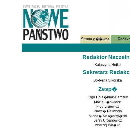
Strona g��wna
Redakc
Redaktor Naczeln
Katarzyna Hejke
Sekretarz Redakcj
Bo�ena Sikorska
Zesp�
Olga Dole�niak-Harczuk
Maciej I�owiecki
Piotr Lisiewicz
Pawe� Paliwoda
Micha� Szu�drzy�ski
Jerzy Urbanowicz
Andrzej Wa�ko