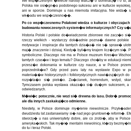
We wsp�czesnym �wiecie narody walcz� o dominacj� i o to, 
Polska nie osi�gn�a podobnego sukcesu ani w kulturze wysokiej, a
ani w sporcie. Dominuje u nas miernota imitacyjna. Nie wida� spe
wk�adu we wsp�czesno��.
Po co wsp�czesnemu Polakowi wiedza o kulturze i obyczaja
budowaniu nowoczesnych system�w informatycznych? Czy u�at
Historia Polski i polskie do�wiadczenie zbiorowe nie zacz�o s
rzeczy wielkich - wystarczy dok�adnie pozna� dawne polskie
motywacje i inspiracje dla tamtych dzia�a� nie s� spraw� ulotn
maj� znaczenie i dzisiaj. Kiedy� byli�my krajem licz�cym si�. P
symboliczne. Dlaczego nie ma w Polsce muzeum Kres�w Wscho
tamtych czas�w i tego tematu? Dlaczego cho�by w edukacji niemie
przesz�e dokonania w kulturze czy nauce, a w Polsce przemi
poprzednik�w? Gdy przed paru laty na wystawie Expo w pol
materia��w historycznych i folklorystycznych nawi�zuj�cych do na
rozp�ta�o si� piek�o. Za�cianek, horrendum, wstyd, ska
Tymczasem polska wystawa okaza�a si� du�ym sukcesem, a n
odwiedzanych.
M�wi�c potocznie, nie wozi si� drewna do lasu. Dobr� promoc
ale dla innych zaskakuj�co odmienne.
Niestety, w Polsce dominuje my�lenie niewolnicze. Przyk�ade
dwudziestu lat zastanawiamy si� nad jego gruntown� reform�. Efekt
stworzy� u nas uniwersytety dobre, ale co zrobi�, aby w Polsc
ameryka�skich. Tak my�l� mentalni niewolnicy, kt�rzy bezmy�ln
do tu i teraz Polski.