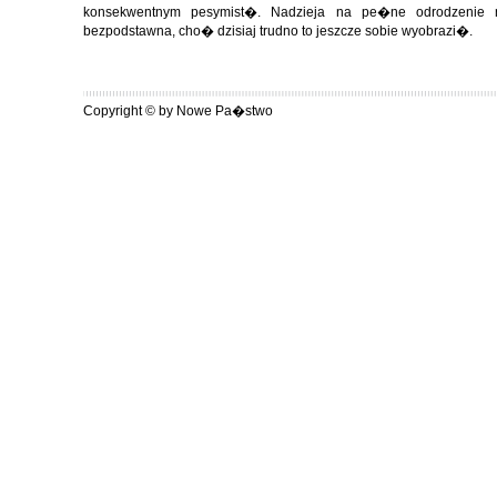
konsekwentnym pesymist�. Nadzieja na pe�ne odrodzenie n
bezpodstawna, cho� dzisiaj trudno to jeszcze sobie wyobrazi�.
Copyright © by Nowe Pa�stwo