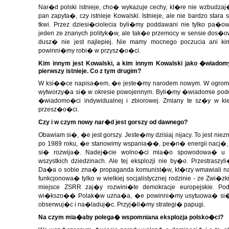
Nar�d polski istnieje, cho� wykazuje cechy, kt�re nie wzbudzaj
pan zapyta�, czy istnieje Kowalski. Istnieje, ale nie bardzo sta
tkwi. Przez dziesi�ciolecia byli�my poddawani nie tylko pa�
jeden ze znanych polityk�w, ale tak�e przemocy w sensie dos�
dusz� nie jest najlepiej. Nie mamy mocnego poczucia ani ki
powinni�my robi� w przysz�o�ci.
Kim innym jest Kowalski, a kim innym Kowalski jako �wiadom
pierwszy istnieje. Co z tym drugim?
W ksi��ce napisa�em, �e jeste�my narodem nowym. W ogrom
wytworzy�a si� w okresie powojennym. Byli�my �wiadomie poddaw
�wiadomo�ci indywidualnej i zbiorowej. Zmiany te sz�y w kie
przesz�o�ci.
Czy i w czym nowy nar�d jest gorszy od dawnego?
Obawiam si�, �e jest gorszy. Jeste�my dzisiaj nijacy. To jest n
po 1989 roku, �e stanowimy wspania��, pe�n� energii nacj�, 
si� rozwija�. Nadej�cie wolno�ci mia�o spowodowa� u 
wszystkich dziedzinach. Ale tej eksplozji nie by�o. Przestrasz
Da�a o sobie zna� propaganda komunist�w, kt�rzy wmawiali n
funkcjonowa� tylko w wielkiej socjalistycznej rodzinie - ze Zwi�
miejsce ZSRR zaj�y rozwini�te demokracje europejskie. P
wi�kszo�� Polak�w uzna�a, �e powinni�my usytuowa� si� ki
obserwuj�c i na�laduj�c. Przyj�li�my strategi� papugi.
Na czym mia�aby polega� wspomniana eksplozja polsko�ci?