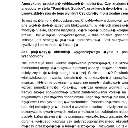
Amerykanie produkuj� wi�kszo�� noblist�w. Czy znajomo�� 
anegdoty w stylu "Pami�tek Soplicy", urokliwych dwork�w n
Lwowa zbli�y nas do tego wyniku? Czy obni�y monstrualne ce
To jest my�lenie kr�tkodystansowe. Cho�by�my wybudowali w
one wci�� do�� szpetnymi blokowiskami, w kt�rych mieszka�
tworzy� nijakie, szpetne instytucje, kt�re b�d� budowa� kolejne n
prawo. I tak w k�ko. Spo�ecze�stwo, kultura, polityka, gosp
Imitacja jest strategi� ja�ow�, nierozwojow�. Jest skazyw
cywilizacji i permanentn� frustracj�.
Jak po��czy� obietnic� wygodniejszego �ycia z po
Wschodnich?
Nie interesuje mnie wierne kopiowanie przesz�o�ci, ale krz
materialnej urody, kt�ra wynika z pewnej wiedzy i do�wiadczenia 
estetycznych �r�de� energii tw�rczej. Gdzie one s�? Powi
wielowiekowego trwania, odnale�� w przesz�o�ci specyficzn
inspiracji, kt�re nie powinny - a nawet nie mog� - skutkowa� w
wzrost samodzielno�ci Polak�w. Tw�rcza energia wolnych lud
tradycji mo�e spowodowa� wzrost zainteresowania Polsk� n
oryginalnymi i presti�owo docenionymi. Tego si� zrobi� nie ud
my�lowe i estetyczne kraj�w zachodnich. Ponadto cz�owiek maj
bardziej ostro�ny, je�li chodzi o wszelkie rewolucje artystyczne
dokonywanie gwa�townych zmian w kulturze jest zabiegiem nie
pych�, kt�ra niczym si� nie przejmuje, wierz�c bezgranicznie, �e
obronie ka�dego kaprysu czy antytradycjonalistycznego eksce
mi�dzy przesz�o�ci� a tera�niejszo�ci� i rozwojem. Bo taki konf