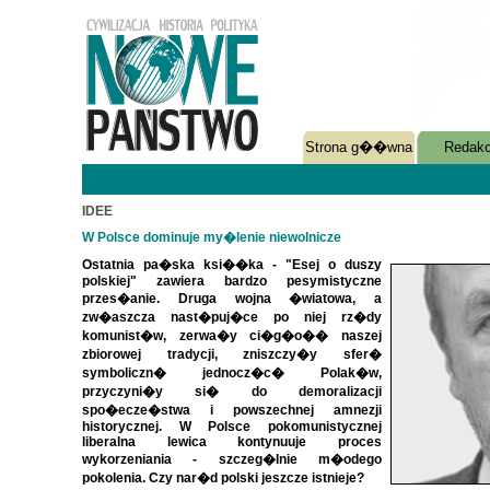
Strona g��wna
Redakc
IDEE
W Polsce dominuje my�lenie niewolnicze
Ostatnia pa�ska ksi��ka - "Esej o duszy
polskiej" zawiera bardzo pesymistyczne
przes�anie. Druga wojna �wiatowa, a
zw�aszcza nast�puj�ce po niej rz�dy
komunist�w, zerwa�y ci�g�o�� naszej
zbiorowej tradycji, zniszczy�y sfer�
symboliczn� jednocz�c� Polak�w,
przyczyni�y si� do demoralizacji
spo�ecze�stwa i powszechnej amnezji
historycznej. W Polsce pokomunistycznej
liberalna lewica kontynuuje proces
wykorzeniania - szczeg�lnie m�odego
pokolenia. Czy nar�d polski jeszcze istnieje?